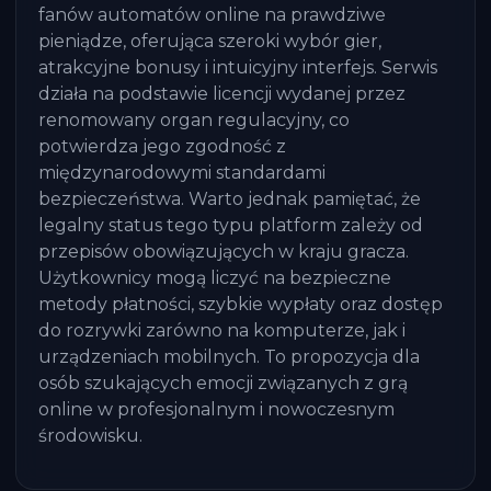
fanów automatów online na prawdziwe
pieniądze, oferująca szeroki wybór gier,
atrakcyjne bonusy i intuicyjny interfejs. Serwis
działa na podstawie licencji wydanej przez
renomowany organ regulacyjny, co
potwierdza jego zgodność z
międzynarodowymi standardami
bezpieczeństwa. Warto jednak pamiętać, że
legalny status tego typu platform zależy od
przepisów obowiązujących w kraju gracza.
Użytkownicy mogą liczyć na bezpieczne
metody płatności, szybkie wypłaty oraz dostęp
do rozrywki zarówno na komputerze, jak i
urządzeniach mobilnych. To propozycja dla
osób szukających emocji związanych z grą
online w profesjonalnym i nowoczesnym
środowisku.