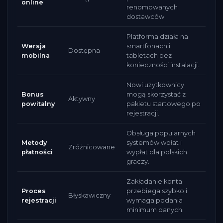
online
renomowanych
dostawców.
Platforma działa na
Wersja
smartfonach i
Dostępna
mobilna
tabletach bez
konieczności instalacji.
Nowi użytkownicy
Bonus
mogą skorzystać z
Aktywny
powitalny
pakietu startowego po
rejestracji.
Obsługa popularnych
Metody
systemów wpłat i
Zróżnicowane
płatności
wypłat dla polskich
graczy.
Zakładanie konta
Proces
przebiega szybko i
Błyskawiczny
rejestracji
wymaga podania
minimum danych.