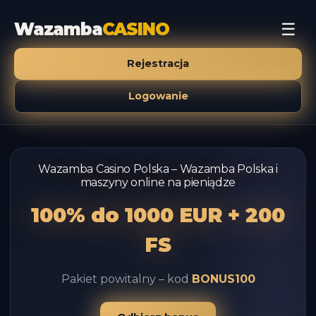
Wazamba
CASINO
☰
Rejestracja
Logowanie
Wazamba Casino Polska – Wazamba Polska i
maszyny online na pieniądze
100% do 1000 EUR + 200
FS
Pakiet powitalny – kod
BONUS100