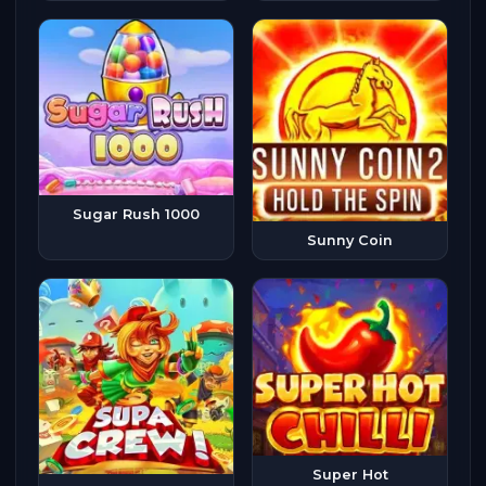
Sugar Rush 1000
Sunny Coin
Super Hot