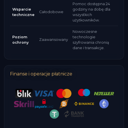
Pomoc dostępna 24
Wsparcie
godziny na dobę dla
Całodobowe
techniczne
wszystkich
użytkowników.
Nowoczesne
Poziom
technologie
Zaawansowany
ochrony
szyfrowania chronią
dane i transakcje.
Finanse i operacje płatnicze