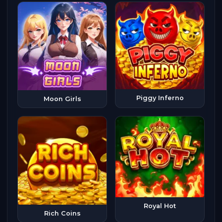
Piggy Inferno
Moon Girls
Royal Hot
Rich Coins